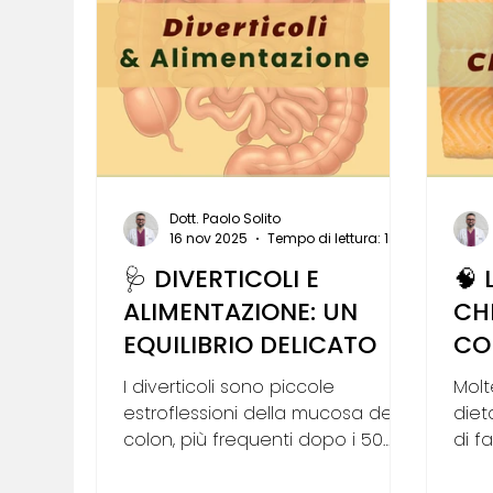
Dott. Paolo Solito
16 nov 2025
Tempo di lettura: 1 min
🩺 DIVERTICOLI E
🧠 
ALIMENTAZIONE: UN
CH
EQUILIBRIO DELICATO
CO
I diverticoli sono piccole
Molt
estroflessioni della mucosa del
diet
colon, più frequenti dopo i 50
di f
anni e spesso correlate a stili di
paur
vita sedentari e diete povere di
ques