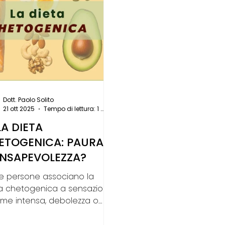
Dott. Paolo Solito
21 ott 2025
Tempo di lettura: 1 min
LA DIETA
ETOGENICA: PAURA O
NSAPEVOLEZZA?
e persone associano la
a chetogenica a sensazioni
ame intensa, debolezza o
a di “non farcela”. In realtà,
to regime alimentare, se