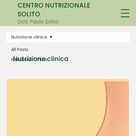
CENTRO NUTRIZIONALE
SOLITO
Dott. Paolo Solito
Nutrizione clinica
All Posts
Nutrizione clinica
Nutrizione clinica