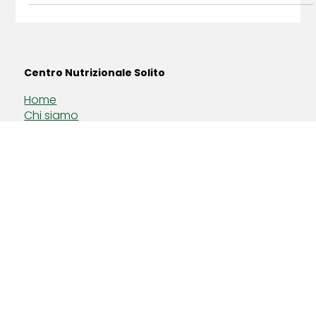
una sostanza presente in molti alimenti.
Centro Nutrizionale Solito
Home
Chi siamo
Servizi
Contatti
Privacy Policy
Cookie Policy