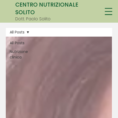
CENTRO NUTRIZIONALE
SOLITO
Dott. Paolo Solito
All Posts
All Posts
Nutrizione
clinica