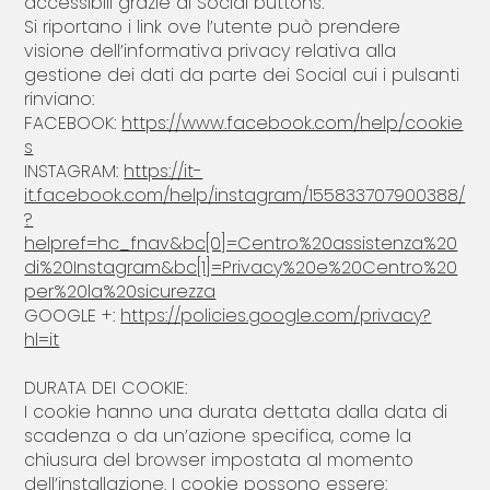
accessibili grazie ai Social buttons.
Si riportano i link ove l’utente può prendere
visione dell’informativa privacy relativa alla
gestione dei dati da parte dei Social cui i pulsanti
rinviano:
FACEBOOK:
https://www.facebook.com/help/cookie
s
INSTAGRAM:
https://it-
it.facebook.com/help/instagram/155833707900388/
?
helpref=hc_fnav&bc[0]=Centro%20assistenza%20
di%20Instagram&bc[1]=Privacy%20e%20Centro%20
per%20la%20sicurezza
GOOGLE +:
https://policies.google.com/privacy?
hl=it
DURATA DEI COOKIE:
I cookie hanno una durata dettata dalla data di
scadenza o da un’azione specifica, come la
chiusura del browser impostata al momento
dell’installazione. I cookie possono essere: