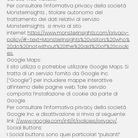
Per consultare l’informativa privacy della società
MonsterInsights , titolare autonomo del
trattamento dei dati relativi al servizio
MonsterInsights si rinvia al sito
internet
https://www.monsterinsights.com/privacy-
policy/#:~:text=MonsterInsights%20visitors%20who%
20do%20not,without%20the%20aid%20of%20cooki
es.
Google Maps:
Il sito utilizza o potrebbe utilizzare Google Maps. Si
tratta di un servizio fornito da Google Inc.
(“Google”) per includere mappe interattive
all’interno delle pagine web. Tale servizio
comporta l’installazione di cookie da parte di
Google.
Per consultare l’informativa privacy della società
Google Inc. e disattivazione si rinvia al seguente
link:
//www.google.com/intl/it/policies/privacy/
.
Social Buttons:
I Social buttons sono quei particolari “pulsanti”