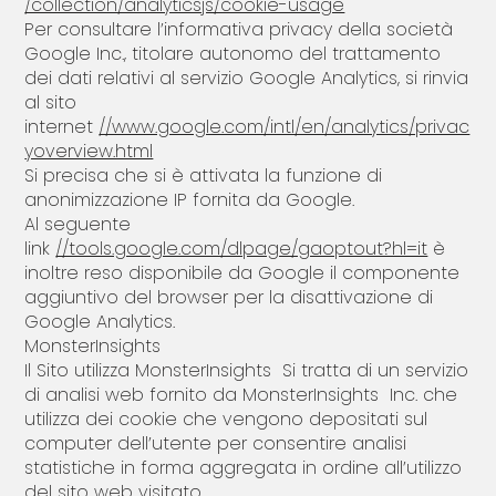
/collection/analyticsjs/cookie-usage
Per consultare l’informativa privacy della società
Google Inc., titolare autonomo del trattamento
dei dati relativi al servizio Google Analytics, si rinvia
al sito
internet
//www.google.com/intl/en/analytics/privac
yoverview.html
Si precisa che si è attivata la funzione di
anonimizzazione IP fornita da Google.
Al seguente
link
//tools.google.com/dlpage/gaoptout?hl=it
è
inoltre reso disponibile da Google il componente
aggiuntivo del browser per la disattivazione di
Google Analytics.
MonsterInsights
Il Sito utilizza MonsterInsights Si tratta di un servizio
di analisi web fornito da MonsterInsights Inc. che
utilizza dei cookie che vengono depositati sul
computer dell’utente per consentire analisi
statistiche in forma aggregata in ordine all’utilizzo
del sito web visitato.