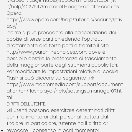
Microsoft Edge
https://support.microsoft.com/it-
it/help/4027947/microsoft-edge-delete-cookies
Opera:
https://www.opera.com/help/tutorials/security/priv
acy/
Inoltre si può procedere alla cancellazione dei
cookie di terze parti chiedendo l’opt-out
direttamente alle terze parti o tramite il sito
http://www.youronlinechoices.com, dove è
possibile gestire le preferenze di tracciamento
della maggior parte degli strumenti pubblicitari.
Per modificare le impostazioni relative ai cookie
Flash si può cliccare sul seguente link
https://www.macromedia.com/support/document
ation/en/flashplayer/help/settings_manager07.ht
ml.
DIRITTI DELL’UTENTE:
Gli Utenti possono esercitare determinati diritti
con riferimento ai dati personali trattati dal
Titolare. In particolare, l’Utente ha il diritto di:
revocare il consenso in ogni momento;