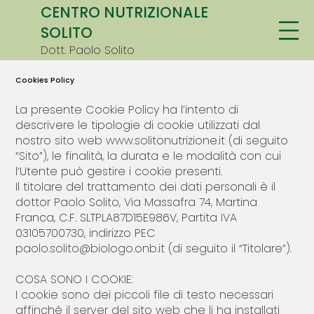
CENTRO NUTRIZIONALE
SOLITO
Dott. Paolo Solito
Cookies Policy
La presente Cookie Policy ha l’intento di
descrivere le tipologie di cookie utilizzati dal
nostro sito web
www.solitonutrizione.it
(di seguito
“Sito”), le finalità, la durata e le modalità con cui
l’Utente può gestire i cookie presenti.
Il titolare del trattamento dei dati personali è il
dottor Paolo Solito, Via Massafra 74, Martina
Franca, C.F. SLTPLA87D15E986V, Partita IVA
03105700730, indirizzo PEC
paolo.solito@biologo.onb.it (di seguito il “Titolare”).
COSA SONO I COOKIE:
I cookie sono dei piccoli file di testo necessari
affinché il server del sito web che li ha installati